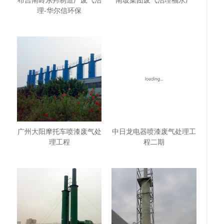
布吉南岭东邦制造厂废气治
南玻集团废气治理福永厂
理-华尔信环保
广州大阳摩托车喷漆废气处
中日龙电器喷漆废气处理工
理工程
程二期