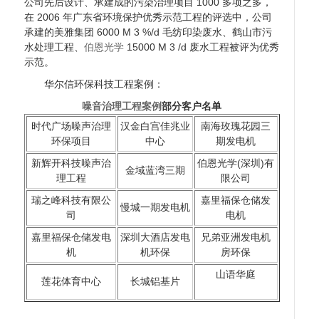
公司先后设计、承建成的污染治理项目 1000 多项之多，
在 2006 年广东省环境保护优秀示范工程的评选中，公司
承建的美雅集团 6000 M 3 %/d 毛纺印染废水、鹤山市污
水处理工程、
伯恩光学
15000 M 3 /d 废水工程被评为优秀
示范。
华尔信环保科技工程案例：
噪音治理工程案例
部分客户名单
时代广场噪声治理
汉金白宫佳兆业
南海玫瑰花园三
环保项目
中心
期发电机
新辉开科技噪声治
伯恩光学(深圳)有
金域蓝湾三期
理工程
限公司
瑞之峰科技有限公
嘉里福保仓储发
慢城一期发电机
司
电机
嘉里福保仓储发电
深圳大酒店发电
兄弟亚洲发电机
机
机环保
房环保
山语华庭
莲花体育中心
长城铝基片