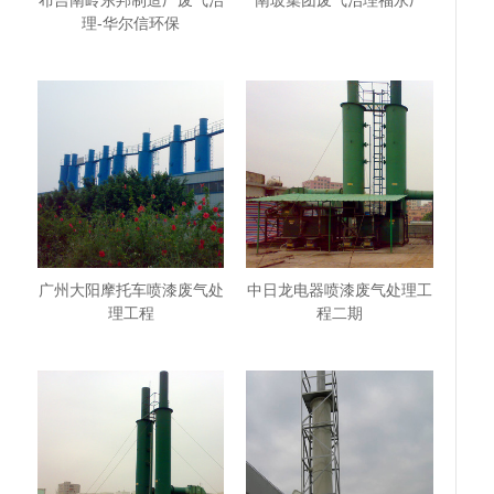
布吉南岭东邦制造厂废气治
南玻集团废气治理福永厂
理-华尔信环保
广州大阳摩托车喷漆废气处
中日龙电器喷漆废气处理工
理工程
程二期