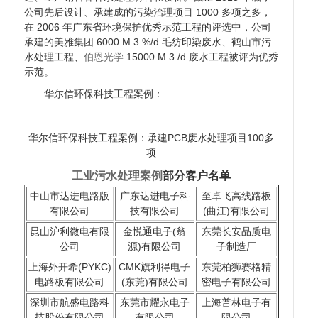
公司先后设计、承建成的污染治理项目 1000 多项之多，
在 2006 年广东省环境保护优秀示范工程的评选中，公司
承建的美雅集团 6000 M 3 %/d 毛纺印染废水、鹤山市污
水处理工程、
伯恩光学
15000 M 3 /d 废水工程被评为优秀
示范。
华尔信环保科技工程案例：
华尔信环保科技工程案例：承建PCB废水处理项目100多
项
工业污水处理案例
部分客户名单
中山市达进电路版
广东达进电子科
至卓飞高线路板
有限公司
技有限公司
(曲江)有限公司
昆山沪利微电有限
金悦通电子(翁
东莞长安品质电
公司
源)有限公司
子制造厂
上海外开希(PYKC)
CMK旗利得电子
东莞柏狮赛格精
电路板有限公司
(东莞)有限公司
密电子有限公司
深圳市航盛电路科
东莞市耀永电子
上海普林电子有
技股份有限公司
有限公司
限公司